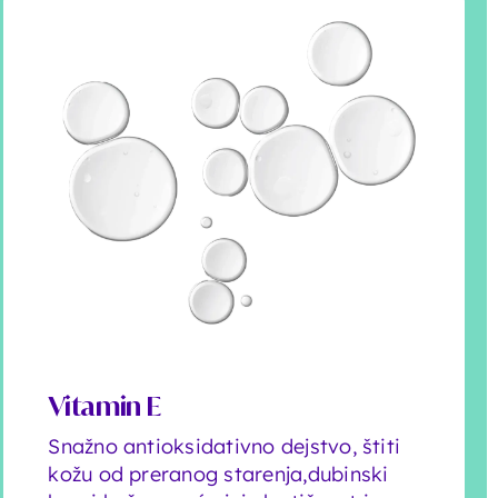
Vitamin E
Snažno antioksidativno dejstvo, štiti
kožu od preranog starenja,dubinski