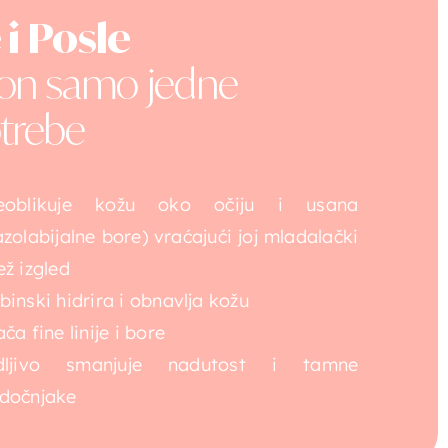
 i Posle
on samo jedne
trebe
eoblikuje kožu oko očiju i usana
azolabijalne bore) vraćajući joj mladalački
ež izgled
binski hidrira i obnavlja kožu
ča fine linije i bore
dljivo smanjuje nadutost i tamne
dočnjake