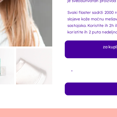
je sveobuhvatan proizvod 
Svaki flaster sadrži 2000 
slojeve kože moćnu mešavin
sastojaka. Koristite ih 2h i
koristite ih 2 puta nedeljno
za kupl