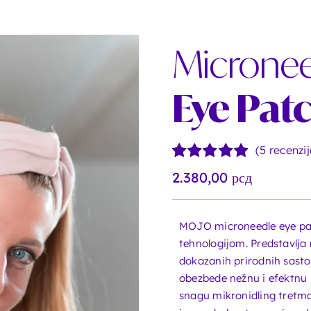
Microne
Eye Pat
(
5
recenzij
Ocenjeno
5
2.380,00
рсд
5.00
od 5 na
osnovu
ocena
MOJO microneedle eye pat
kupaca
tehnologijom. Predstavlja 
dokazanih prirodnih sastoj
obezbede nežnu i efektnu n
snagu mikronidling tretma