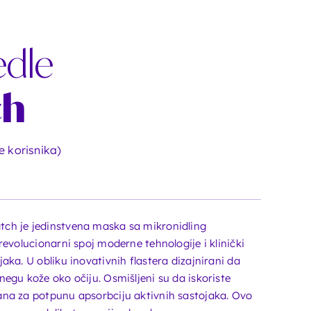
edle
ch
e korisnika)
ch je jedinstvena maska sa mikronidling
revolucionarni spoj moderne tehnologije i klinički
aka. U obliku inovativnih flastera dizajnirani da
egu kože oko očiju. Osmišljeni su da iskoriste
na za potpunu apsorbciju aktivnih sastojaka. Ovo