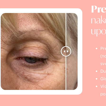
Pre
nak
upo
Pr
(n
sv
Du
Gla
Vi
po