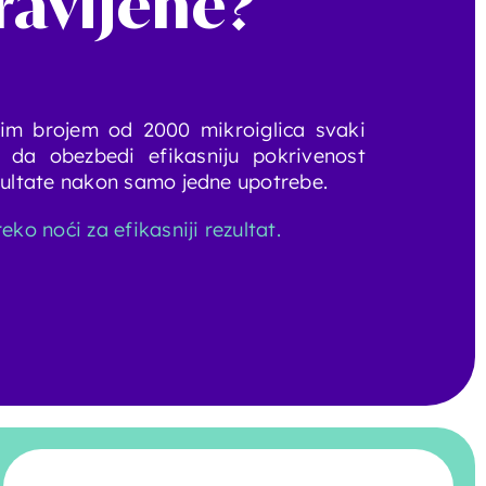
ravljene
?
im brojem od 2000 mikroiglica svaki
 da obezbedi efikasniju pokrivenost
zultate nakon samo jedne upotrebe.
eko noći za efikasniji rezultat.