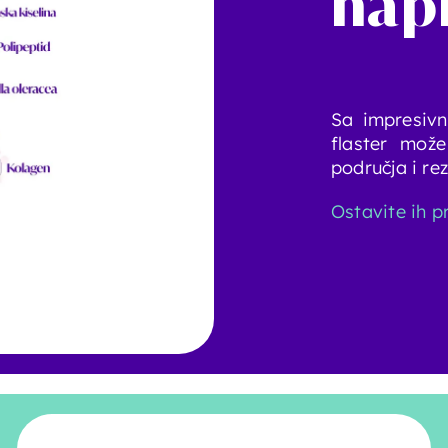
nap
Sa impresivn
flaster može
područja i re
Ostavite ih pr