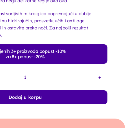
za negu delikatne regije oko oka.
rastvorljivih mikroiglica dopremajući u dublje
u hidrirajućih, prosvetlujućih i anti age
li ih ostavite preko noći. Za najbolji rezultat
.
jenih 3+ proizvoda popust -10%
za 8+ popust -20%
Microneedle
EyePatch
količina
Dodaj u korpu